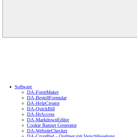
Software
DA-FormMaker
DA-BestellFormular
DA-HelpCreator
DA-QuickBill
DA-HtAccess
DA-MarkdownEditor
Cookie Banner Generator
DA-WebsiteChecker
DA-CryptPad – Outliner mit Verschlüsselung