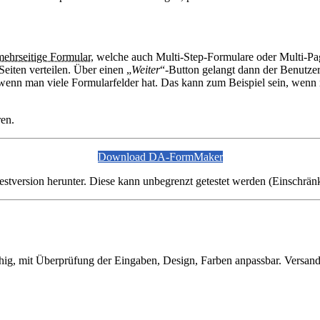
mehrseitige Formular
, welche auch Multi-Step-Formulare oder Multi-Pag
eiten verteilen. Über einen „
Weiter
“-Button gelangt dann der Benutzer
 wenn man viele Formularfelder hat. Das kann zum Beispiel sein, wen
ren.
Download DA-FormMaker
estversion herunter. Diese kann unbegrenzt getestet werden (Einschrän
ähig, mit Überprüfung der Eingaben, Design, Farben anpassbar. Versa