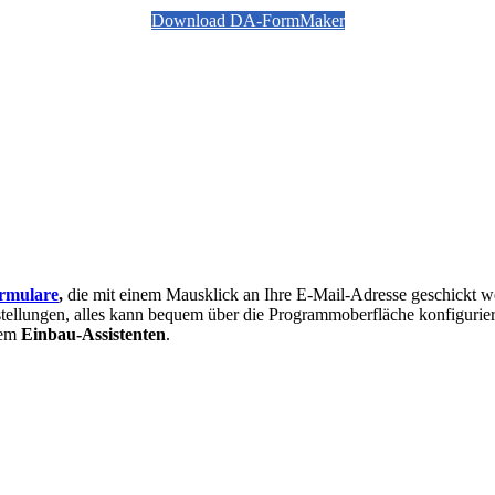
Download DA-FormMaker
rmulare
,
die mit einem Mausklick an Ihre E-Mail-Adresse geschickt w
ellungen, alles kann bequem über die Programmoberfläche konfiguriert
dem
Einbau-Assistenten
.