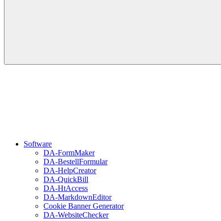
Software
DA-FormMaker
DA-BestellFormular
DA-HelpCreator
DA-QuickBill
DA-HtAccess
DA-MarkdownEditor
Cookie Banner Generator
DA-WebsiteChecker