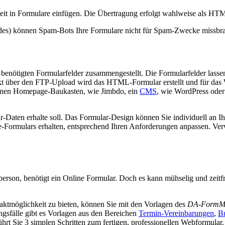
eit in Formulare einfügen. Die Übertragung erfolgt wahlweise als HT
odes) können Spam-Bots Ihre Formulare nicht für Spam-Zwecke missbr
enötigten Formularfelder zusammengestellt. Die Formularfelder lassen 
kt über den FTP-Upload wird das HTML-Formular erstellt und für das 
 einen Homepage-Baukasten, wie Jimbdo, ein
CMS
, wie WordPress ode
r-Daten erhalte soll. Das Formular-Design können Sie individuell an I
e-Formulars erhalten, entsprechend Ihren Anforderungen anpassen. Ver
vatperson, benötigt ein Online Formular. Doch es kann mühselig und zeitf
ktmöglichkeit zu bieten, können Sie mit den Vorlagen des
DA-FormM
ungsfälle gibt es Vorlagen aus den Bereichen
Termin-Vereinbarungen
,
B
hrt Sie 3 simplen Schritten zum fertigen, professionellen Webformular.