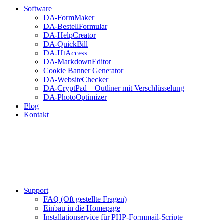
Software
DA-FormMaker
DA-BestellFormular
DA-HelpCreator
DA-QuickBill
DA-HtAccess
DA-MarkdownEditor
Cookie Banner Generator
DA-WebsiteChecker
DA-CryptPad – Outliner mit Verschlüsselung
DA-PhotoOptimizer
Blog
Kontakt
Support
FAQ (Oft gestellte Fragen)
Einbau in die Homepage
Installationservice für PHP-Formmail-Scripte