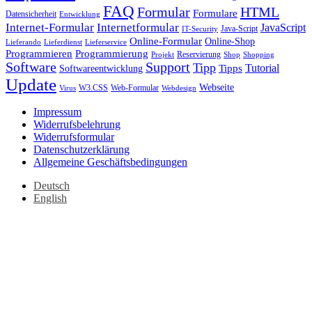
FAQ
HTML
Formular
Formulare
Datensicherheit
Entwicklung
Internet-Formular
Internetformular
JavaScript
Java-Script
IT-Security
Online-Formular
Online-Shop
Lieferando
Lieferdienst
Lieferservice
Programmieren
Programmierung
Reservierung
Projekt
Shop
Shopping
Software
Support
Tipp
Tutorial
Tipps
Softwareentwicklung
Update
Webseite
W3.CSS
Web-Formular
Virus
Webdesign
Impressum
Widerrufsbelehrung
Widerrufsformular
Datenschutzerklärung
Allgemeine Geschäftsbedingungen
Deutsch
English