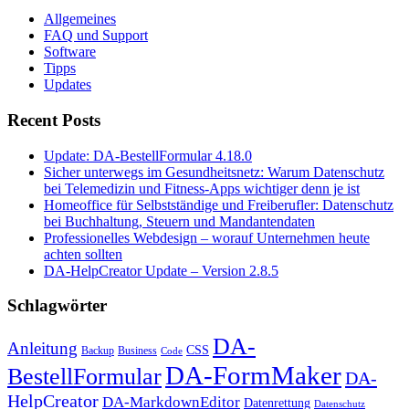
Allgemeines
FAQ und Support
Software
Tipps
Updates
Recent Posts
Update: DA-BestellFormular 4.18.0
Sicher unterwegs im Gesundheitsnetz: Warum Datenschutz
bei Telemedizin und Fitness-Apps wichtiger denn je ist
Homeoffice für Selbstständige und Freiberufler: Datenschutz
bei Buchhaltung, Steuern und Mandantendaten
Professionelles Webdesign – worauf Unternehmen heute
achten sollten
DA-HelpCreator Update – Version 2.8.5
Schlagwörter
DA-
Anleitung
CSS
Backup
Business
Code
DA-FormMaker
BestellFormular
DA-
HelpCreator
DA-MarkdownEditor
Datenrettung
Datenschutz