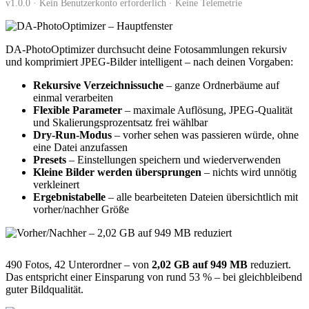
v1.0.0 · Kein Benutzerkonto erforderlich · Keine Telemetrie
DA-PhotoOptimizer durchsucht deine Fotosammlungen rekursiv
und komprimiert JPEG-Bilder intelligent – nach deinen Vorgaben:
Rekursive Verzeichnissuche
– ganze Ordnerbäume auf
einmal verarbeiten
Flexible Parameter
– maximale Auflösung, JPEG-Qualität
und Skalierungsprozentsatz frei wählbar
Dry-Run-Modus
– vorher sehen was passieren würde, ohne
eine Datei anzufassen
Presets
– Einstellungen speichern und wiederverwenden
Kleine Bilder werden übersprungen
– nichts wird unnötig
verkleinert
Ergebnistabelle
– alle bearbeiteten Dateien übersichtlich mit
vorher/nachher Größe
490 Fotos, 42 Unterordner – von
2,02 GB auf 949 MB
reduziert.
Das entspricht einer Einsparung von rund 53 % – bei gleichbleibend
guter Bildqualität.