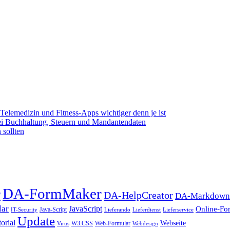
elemedizin und Fitness-Apps wichtiger denn je ist
bei Buchhaltung, Steuern und Mandantendaten
 sollten
DA-FormMaker
r
DA-HelpCreator
DA-MarkdownE
lar
JavaScript
Online-Fo
Java-Script
IT-Security
Lieferando
Lieferdienst
Lieferservice
Update
orial
Webseite
W3.CSS
Web-Formular
Virus
Webdesign