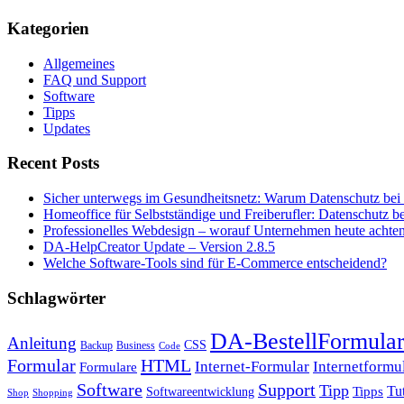
Kategorien
Allgemeines
FAQ und Support
Software
Tipps
Updates
Recent Posts
Sicher unterwegs im Gesundheitsnetz: Warum Datenschutz bei T
Homeoffice für Selbstständige und Freiberufler: Datenschutz 
Professionelles Webdesign – worauf Unternehmen heute achten
DA-HelpCreator Update – Version 2.8.5
Welche Software-Tools sind für E-Commerce entscheidend?
Schlagwörter
DA-BestellFormula
Anleitung
CSS
Backup
Business
Code
HTML
Formular
Internet-Formular
Internetformu
Formulare
Software
Support
Tipp
Tut
Tipps
Softwareentwicklung
Shop
Shopping