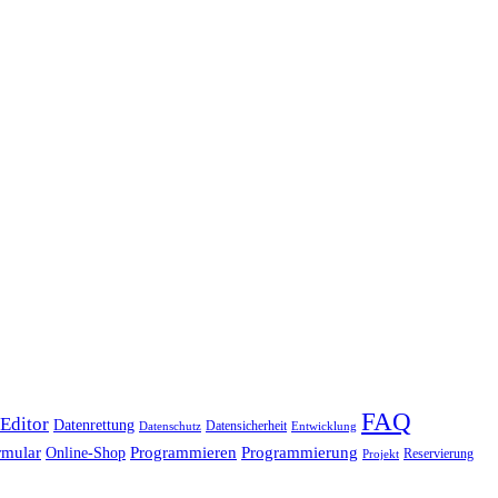
FAQ
ditor
Datenrettung
Datensicherheit
Datenschutz
Entwicklung
rmular
Programmieren
Programmierung
Online-Shop
Reservierung
Projekt