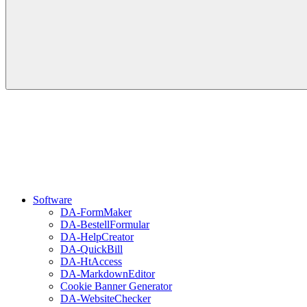
Software
DA-FormMaker
DA-BestellFormular
DA-HelpCreator
DA-QuickBill
DA-HtAccess
DA-MarkdownEditor
Cookie Banner Generator
DA-WebsiteChecker