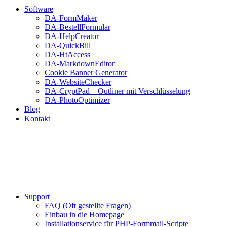
Software
DA-FormMaker
DA-BestellFormular
DA-HelpCreator
DA-QuickBill
DA-HtAccess
DA-MarkdownEditor
Cookie Banner Generator
DA-WebsiteChecker
DA-CryptPad – Outliner mit Verschlüsselung
DA-PhotoOptimizer
Blog
Kontakt
Support
FAQ (Oft gestellte Fragen)
Einbau in die Homepage
Installationservice für PHP-Formmail-Scripte