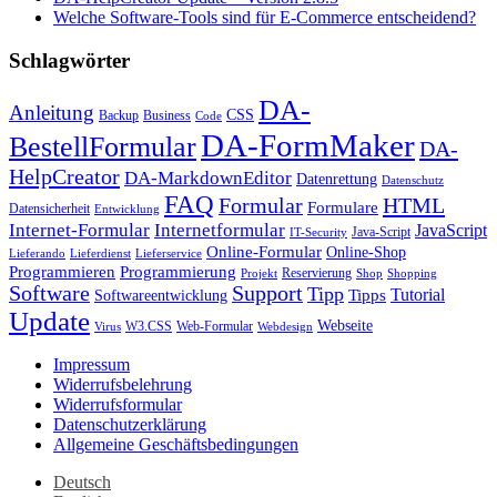
Welche Software-Tools sind für E-Commerce entscheidend?
Schlagwörter
DA-
Anleitung
CSS
Backup
Business
Code
DA-FormMaker
BestellFormular
DA-
HelpCreator
DA-MarkdownEditor
Datenrettung
Datenschutz
FAQ
HTML
Formular
Formulare
Datensicherheit
Entwicklung
Internet-Formular
Internetformular
JavaScript
Java-Script
IT-Security
Online-Formular
Online-Shop
Lieferando
Lieferdienst
Lieferservice
Programmieren
Programmierung
Reservierung
Projekt
Shop
Shopping
Software
Support
Tipp
Tutorial
Tipps
Softwareentwicklung
Update
Webseite
W3.CSS
Web-Formular
Virus
Webdesign
Impressum
Widerrufsbelehrung
Widerrufsformular
Datenschutzerklärung
Allgemeine Geschäftsbedingungen
Deutsch