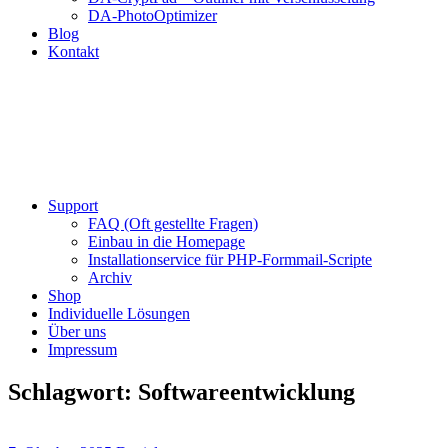
DA-PhotoOptimizer
Blog
Kontakt
Support
FAQ (Oft gestellte Fragen)
Einbau in die Homepage
Installationservice für PHP-Formmail-Scripte
Archiv
Shop
Individuelle Lösungen
Über uns
Impressum
Schlagwort:
Softwareentwicklung