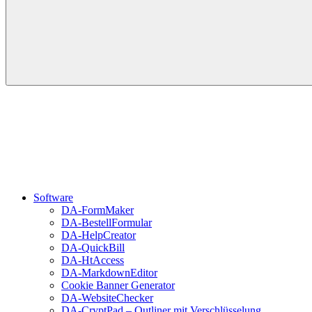
Software
DA-FormMaker
DA-BestellFormular
DA-HelpCreator
DA-QuickBill
DA-HtAccess
DA-MarkdownEditor
Cookie Banner Generator
DA-WebsiteChecker
DA-CryptPad – Outliner mit Verschlüsselung