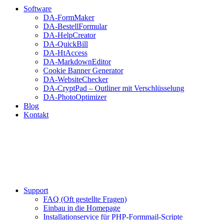
Software
DA-FormMaker
DA-BestellFormular
DA-HelpCreator
DA-QuickBill
DA-HtAccess
DA-MarkdownEditor
Cookie Banner Generator
DA-WebsiteChecker
DA-CryptPad – Outliner mit Verschlüsselung
DA-PhotoOptimizer
Blog
Kontakt
Support
FAQ (Oft gestellte Fragen)
Einbau in die Homepage
Installationservice für PHP-Formmail-Scripte