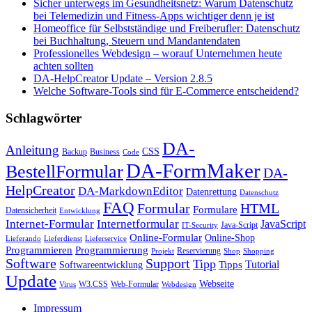
Sicher unterwegs im Gesundheitsnetz: Warum Datenschutz
bei Telemedizin und Fitness-Apps wichtiger denn je ist
Homeoffice für Selbstständige und Freiberufler: Datenschutz
bei Buchhaltung, Steuern und Mandantendaten
Professionelles Webdesign – worauf Unternehmen heute
achten sollten
DA-HelpCreator Update – Version 2.8.5
Welche Software-Tools sind für E-Commerce entscheidend?
Schlagwörter
DA-
Anleitung
CSS
Backup
Business
Code
DA-FormMaker
BestellFormular
DA-
HelpCreator
DA-MarkdownEditor
Datenrettung
Datenschutz
FAQ
HTML
Formular
Formulare
Datensicherheit
Entwicklung
Internet-Formular
Internetformular
JavaScript
Java-Script
IT-Security
Online-Formular
Online-Shop
Lieferando
Lieferdienst
Lieferservice
Programmieren
Programmierung
Reservierung
Projekt
Shop
Shopping
Software
Support
Tipp
Tutorial
Tipps
Softwareentwicklung
Update
Webseite
W3.CSS
Web-Formular
Virus
Webdesign
Impressum