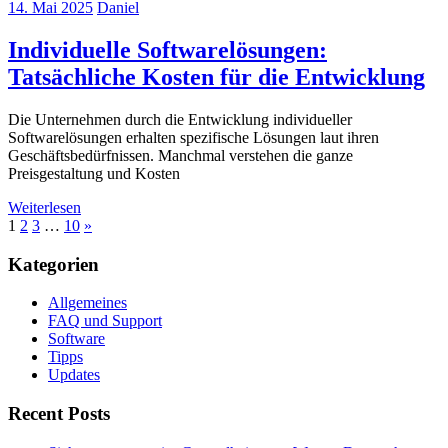
14. Mai 2025
Daniel
Individuelle Softwarelösungen:
Tatsächliche Kosten für die Entwicklung
Die Unternehmen durch die Entwicklung individueller
Softwarelösungen erhalten spezifische Lösungen laut ihren
Geschäftsbedürfnissen. Manchmal verstehen die ganze
Preisgestaltung und Kosten
Weiterlesen
Seitennummerierung
Nächste
1
2
3
…
10
»
Beiträge
der
Kategorien
Beiträge
Allgemeines
FAQ und Support
Software
Tipps
Updates
Recent Posts