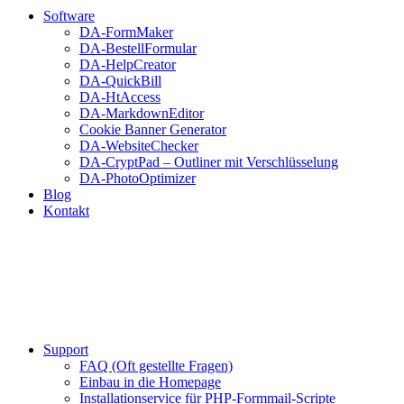
Software
DA-FormMaker
DA-BestellFormular
DA-HelpCreator
DA-QuickBill
DA-HtAccess
DA-MarkdownEditor
Cookie Banner Generator
DA-WebsiteChecker
DA-CryptPad – Outliner mit Verschlüsselung
DA-PhotoOptimizer
Blog
Kontakt
Support
FAQ (Oft gestellte Fragen)
Einbau in die Homepage
Installationservice für PHP-Formmail-Scripte