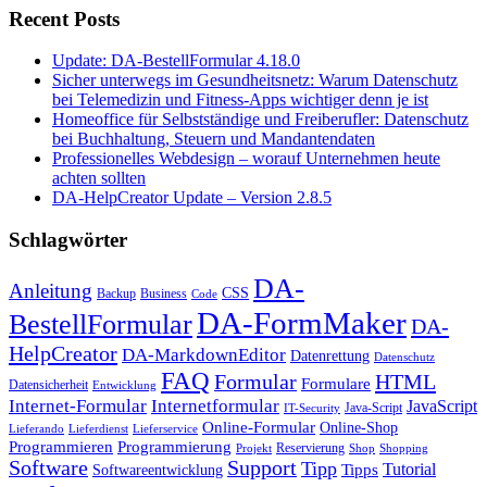
Recent Posts
Update: DA-BestellFormular 4.18.0
Sicher unterwegs im Gesundheitsnetz: Warum Datenschutz
bei Telemedizin und Fitness-Apps wichtiger denn je ist
Homeoffice für Selbstständige und Freiberufler: Datenschutz
bei Buchhaltung, Steuern und Mandantendaten
Professionelles Webdesign – worauf Unternehmen heute
achten sollten
DA-HelpCreator Update – Version 2.8.5
Schlagwörter
DA-
Anleitung
CSS
Backup
Business
Code
DA-FormMaker
BestellFormular
DA-
HelpCreator
DA-MarkdownEditor
Datenrettung
Datenschutz
FAQ
HTML
Formular
Formulare
Datensicherheit
Entwicklung
Internet-Formular
Internetformular
JavaScript
Java-Script
IT-Security
Online-Formular
Online-Shop
Lieferando
Lieferdienst
Lieferservice
Programmieren
Programmierung
Reservierung
Projekt
Shop
Shopping
Software
Support
Tipp
Tutorial
Tipps
Softwareentwicklung