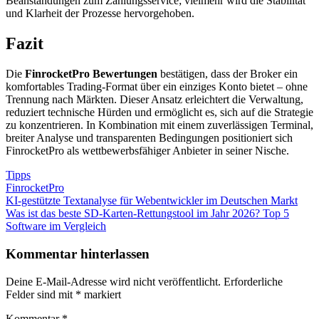
Beanstandungen zum Zahlungsservice; vielmehr wird die Stabilität
und Klarheit der Prozesse hervorgehoben.
Fazit
Die
FinrocketPro Bewertungen
bestätigen, dass der Broker ein
komfortables Trading-Format über ein einziges Konto bietet – ohne
Trennung nach Märkten. Dieser Ansatz erleichtert die Verwaltung,
reduziert technische Hürden und ermöglicht es, sich auf die Strategie
zu konzentrieren. In Kombination mit einem zuverlässigen Terminal,
breiter Analyse und transparenten Bedingungen positioniert sich
FinrocketPro als wettbewerbsfähiger Anbieter in seiner Nische.
Tipps
FinrocketPro
Beitragsnavigation
Vorheriger
KI-gestützte Textanalyse für Webentwickler im Deutschen Markt
Beitrag:
Nächster
Was ist das beste SD-Karten-Rettungstool im Jahr 2026? Top 5
Beitrag:
Software im Vergleich
Kommentar hinterlassen
Deine E-Mail-Adresse wird nicht veröffentlicht.
Erforderliche
Felder sind mit
*
markiert
Kommentar
*