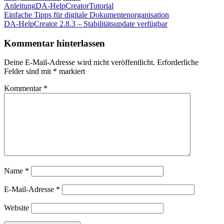
Anleitung
DA-HelpCreator
Tutorial
Beitragsnavigation
Vorheriger
Einfache Tipps für digitale Dokumentenorganisation
Beitrag:
Nächster
DA-HelpCreator 2.8.3 – Stabilitätsupdate verfügbar
Beitrag:
Kommentar hinterlassen
Deine E-Mail-Adresse wird nicht veröffentlicht.
Erforderliche
Felder sind mit
*
markiert
Kommentar
*
Name
*
E-Mail-Adresse
*
Website