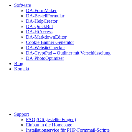
Software
DA-FormMaker
DA-BestellFormular
DA-HelpCreator
DA-QuickBill
DA-HtAccess
DA-MarkdownEditor
Cookie Banner Generator
DA-WebsiteChecker
DA-CryptPad – Outliner mit Verschlüsselung
DA-PhotoOptimizer
Blog
Kontakt
Support
FAQ (Oft gestellte Fragen)
Einbau in die Homepage
Installationservice für PHP-Formmail-Scripte