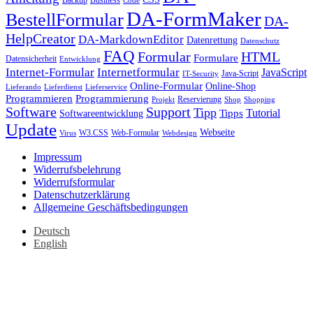
Code
DA-FormMaker
BestellFormular
DA-
HelpCreator
DA-MarkdownEditor
Datenrettung
Datenschutz
FAQ
HTML
Formular
Formulare
Datensicherheit
Entwicklung
Internet-Formular
Internetformular
JavaScript
Java-Script
IT-Security
Online-Formular
Online-Shop
Lieferando
Lieferdienst
Lieferservice
Programmieren
Programmierung
Reservierung
Projekt
Shop
Shopping
Software
Support
Tipp
Tutorial
Tipps
Softwareentwicklung
Update
Webseite
W3.CSS
Web-Formular
Virus
Webdesign
Impressum
Widerrufsbelehrung
Widerrufsformular
Datenschutzerklärung
Allgemeine Geschäftsbedingungen
Deutsch
English