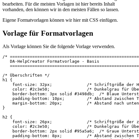
bearbeiten. Für die meisten Vorlagen ist hier bereits Inhalt
vorhanden, den können wir in den meisten Fällen so lassen.
Eigene Formatvorlagen können wir hier mit CSS einfügen.
Vorlage für Formatvorlagen
Als Vorlage können Sie die folgende Vorlage verwenden.
/* ====================================================
   DA-HelpCreator Formatvorlage - Basis

   ====================================================
/* Überschriften */

h1 {

    font-size: 32px;              /* Schriftgröße der H
    color: #2c3e50;               /* Dunkelgrau für Übe
    border-bottom: 3px solid #3498db;  /* Blaue Unterst
    padding-bottom: 10px;         /* Abstand zwischen T
    margin-bottom: 20px;          /* Abstand nach unten
}

h2 {

    font-size: 26px;              /* Schriftgröße der z
    color: #2c3e50;               /* Dunkelgrau für Übe
    border-bottom: 2px solid #95a5a6;  /* Graue Unterst
    padding-bottom: 8px;          /* Abstand zwischen T