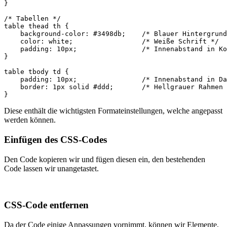
}

/* Tabellen */

table thead th {

    background-color: #3498db;    /* Blauer Hintergrund
    color: white;                 /* Weiße Schrift */

    padding: 10px;                /* Innenabstand in Ko
}

table tbody td {

    padding: 10px;                /* Innenabstand in Da
    border: 1px solid #ddd;       /* Hellgrauer Rahmen 
Diese enthält die wichtigsten Formateinstellungen, welche angepasst
werden können.
Einfügen des CSS-Codes
Den Code kopieren wir und fügen diesen ein, den bestehenden
Code lassen wir unangetastet.
CSS-Code entfernen
Da der Code einige Anpassungen vornimmt, können wir Elemente,