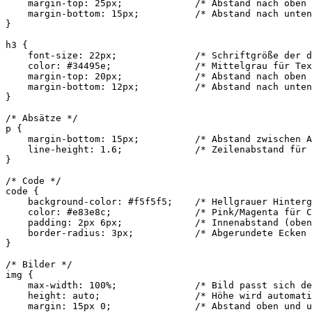
    margin-top: 25px;             /* Abstand nach oben 
    margin-bottom: 15px;          /* Abstand nach unten
}

h3 {

    font-size: 22px;              /* Schriftgröße der d
    color: #34495e;               /* Mittelgrau für Tex
    margin-top: 20px;             /* Abstand nach oben 
    margin-bottom: 12px;          /* Abstand nach unten
}

/* Absätze */

p {

    margin-bottom: 15px;          /* Abstand zwischen A
    line-height: 1.6;             /* Zeilenabstand für 
}

/* Code */

code {

    background-color: #f5f5f5;    /* Hellgrauer Hinterg
    color: #e83e8c;               /* Pink/Magenta für C
    padding: 2px 6px;             /* Innenabstand (oben
    border-radius: 3px;           /* Abgerundete Ecken 
}

/* Bilder */

img {

    max-width: 100%;              /* Bild passt sich de
    height: auto;                 /* Höhe wird automati
    margin: 15px 0;               /* Abstand oben und u