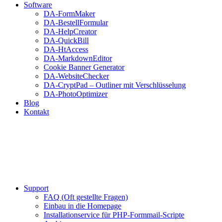
Software
DA-FormMaker
DA-BestellFormular
DA-HelpCreator
DA-QuickBill
DA-HtAccess
DA-MarkdownEditor
Cookie Banner Generator
DA-WebsiteChecker
DA-CryptPad – Outliner mit Verschlüsselung
DA-PhotoOptimizer
Blog
Kontakt
Support
FAQ (Oft gestellte Fragen)
Einbau in die Homepage
Installationservice für PHP-Formmail-Scripte