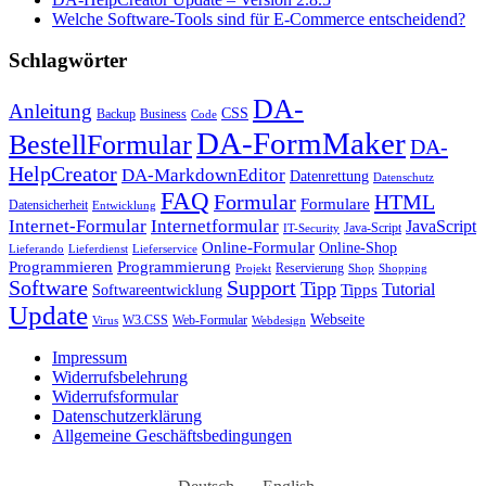
Welche Software-Tools sind für E-Commerce entscheidend?
Schlagwörter
DA-
Anleitung
CSS
Backup
Business
Code
DA-FormMaker
BestellFormular
DA-
HelpCreator
DA-MarkdownEditor
Datenrettung
Datenschutz
FAQ
HTML
Formular
Formulare
Datensicherheit
Entwicklung
Internet-Formular
Internetformular
JavaScript
Java-Script
IT-Security
Online-Formular
Online-Shop
Lieferando
Lieferdienst
Lieferservice
Programmieren
Programmierung
Reservierung
Projekt
Shop
Shopping
Software
Support
Tipp
Tutorial
Tipps
Softwareentwicklung
Update
Webseite
W3.CSS
Web-Formular
Virus
Webdesign
Impressum
Widerrufsbelehrung
Widerrufsformular
Datenschutzerklärung
Allgemeine Geschäftsbedingungen