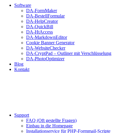
Software
DA-FormMaker
DA-BestellFormular
DA-HelpCreator
DA-QuickBill
DA-HtAccess
DA-MarkdownEditor
Cookie Banner Generator
DA-WebsiteChecker
DA-CryptPad – Outliner mit Verschlüsselung
DA-PhotoOptimizer
Blog
Kontakt
Support
FAQ (Oft gestellte Fragen)
Einbau in die Homepage
Installationservice für PHP-Formmail-Scripte