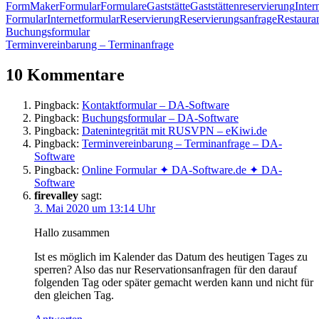
FormMaker
Formular
Formulare
Gaststätte
Gaststättenreservierung
Inter
Formular
Internetformular
Reservierung
Reservierungsanfrage
Restaura
Beitragsnavigation
Vorheriger
Buchungsformular
Beitrag:
Nächster
Terminvereinbarung – Terminanfrage
Beitrag:
10 Kommentare
Pingback:
Kontaktformular – DA-Software
Pingback:
Buchungsformular – DA-Software
Pingback:
Datenintegrität mit RUSVPN – eKiwi.de
Pingback:
Terminvereinbarung – Terminanfrage – DA-
Software
Pingback:
Online Formular ✦ DA-Software.de ✦ DA-
Software
firevalley
sagt:
3. Mai 2020 um 13:14 Uhr
Hallo zusammen
Ist es möglich im Kalender das Datum des heutigen Tages zu
sperren? Also das nur Reservationsanfragen für den darauf
folgenden Tag oder später gemacht werden kann und nicht für
den gleichen Tag.