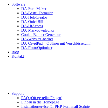
Software
DA-FormMaker
DA-BestellFormular
DA-HelpCreator
DA-QuickBill
DA-HtAccess
DA-MarkdownEditor
Cookie Banner Generator
DA-WebsiteChecker
DA-CryptPad – Outliner mit Verschlüsselung
DA-PhotoOptimizer
Blog
Kontakt
Support
FAQ (Oft gestellte Fragen)
Einbau in die Homepage
Installationservice für PHP-Formmail-Scripte