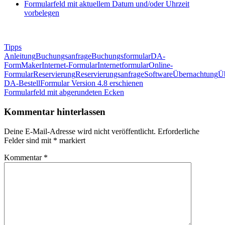
Formularfeld mit aktuellem Datum und/oder Uhrzeit
vorbelegen
Tipps
Anleitung
Buchungsanfrage
Buchungsformular
DA-
FormMaker
Internet-Formular
Internetformular
Online-
Formular
Reservierung
Reservierungsanfrage
Software
Übernachtung
Ü
Beitragsnavigation
Vorheriger
DA-BestellFormular Version 4.8 erschienen
Beitrag:
Nächster
Formularfeld mit abgerundeten Ecken
Beitrag:
Kommentar hinterlassen
Deine E-Mail-Adresse wird nicht veröffentlicht.
Erforderliche
Felder sind mit
*
markiert
Kommentar
*