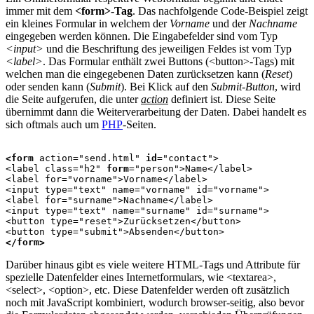
immer mit dem
<form>-Tag
. Das nachfolgende Code-Beispiel zeigt
ein kleines Formular in welchem der
Vorname
und der
Nachname
eingegeben werden können. Die Eingabefelder sind vom Typ
<input>
und die Beschriftung des jeweiligen Feldes ist vom Typ
<label>
. Das Formular enthält zwei Buttons (<button>-Tags) mit
welchen man die eingegebenen Daten zurücksetzen kann (
Reset
)
oder senden kann (
Submit
). Bei Klick auf den
Submit-Button
, wird
die Seite aufgerufen, die unter
action
definiert ist. Diese Seite
übernimmt dann die Weiterverarbeitung der Daten. Dabei handelt es
sich oftmals auch um
PHP
-Seiten.
<form
 action="send.html" 
id
="contact">

<label class="h2" 
form
="person">Name</label>

<label for="vorname">Vorname</label>

<input type="text" name="vorname" id="vorname">

<label for="surname">Nachname</label>

<input type="text" name="surname" id="surname">

<button type="reset">Zurücksetzen</button>

</form>
Darüber hinaus gibt es viele weitere HTML-Tags und Attribute für
spezielle Datenfelder eines Internetformulars, wie <textarea>,
<select>, <option>, etc. Diese Datenfelder werden oft zusätzlich
noch mit JavaScript kombiniert, wodurch browser-seitig, also bevor