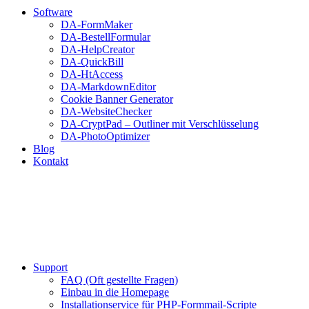
Software
DA-FormMaker
DA-BestellFormular
DA-HelpCreator
DA-QuickBill
DA-HtAccess
DA-MarkdownEditor
Cookie Banner Generator
DA-WebsiteChecker
DA-CryptPad – Outliner mit Verschlüsselung
DA-PhotoOptimizer
Blog
Kontakt
Support
FAQ (Oft gestellte Fragen)
Einbau in die Homepage
Installationservice für PHP-Formmail-Scripte