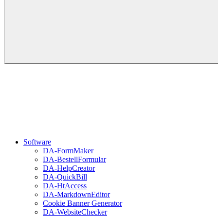
Software
DA-FormMaker
DA-BestellFormular
DA-HelpCreator
DA-QuickBill
DA-HtAccess
DA-MarkdownEditor
Cookie Banner Generator
DA-WebsiteChecker