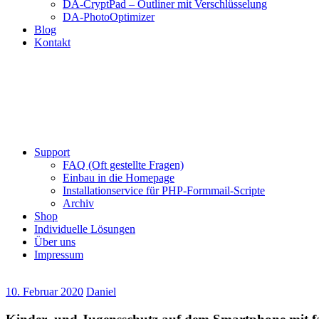
DA-CryptPad – Outliner mit Verschlüsselung
DA-PhotoOptimizer
Blog
Kontakt
Support
FAQ (Oft gestellte Fragen)
Einbau in die Homepage
Installationservice für PHP-Formmail-Scripte
Archiv
Shop
Individuelle Lösungen
Über uns
Impressum
10. Februar 2020
Daniel