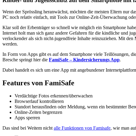
Kinder- und Jugensschutz auf dem Smartphone mit f
Wenn der Sprössling heranwächst, möchten die meisten Eltern nur das
PC noch relativ einfach, mit Tools zur Online-Zeit-Überwachung oder 
Klar soll der Erbenträger so schnell wie möglich ein Smartphone habe
Internet holt man sich ganz andere Gefahren für die kindliche und j
verlockender als sich nicht-jugendfreie Inhalte reinzuziehen. Mit de
werden.
In Form von Apps gibt es auf dem Smartphone viele Teillösungen, d
Bresche springt hier die
FamiSafe – Kindersicherungs App
.
Dabei handelt es sich um eine App mit angebundener Internetplattfo
Features von FamiSafe
Verdächtige Fotos erkennen/überwachen
Browserlauf kontrollieren
Standort herausfinden oder Meldung, wenn ein bestimmter Bere
Online-Zeiten begrenzen
Apps sperren
Das sind bei Weitem nicht
alle Funktionen von Famisafe
, wie man au