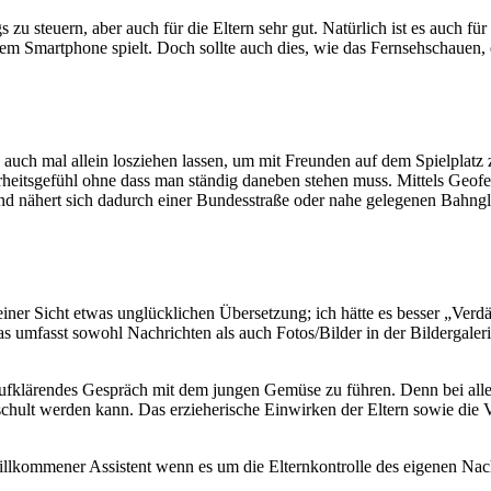
zu steuern, aber auch für die Eltern sehr gut. Natürlich ist es auch f
uf dem Smartphone spielt. Doch sollte auch dies, wie das Fernsehschau
auch mal allein losziehen lassen, um mit Freunden auf dem Spielplatz
herheitsgefühl ohne dass man ständig daneben stehen muss. Mittels Geo
 und nähert sich dadurch einer Bundesstraße oder nahe gelegenen Bahngl
einer Sicht etwas unglücklichen Übersetzung; ich hätte es besser „Verdä
 umfasst sowohl Nachrichten als auch Fotos/Bilder in der Bildergaleri
fklärendes Gespräch mit dem jungen Gemüse zu führen. Denn bei alle
chult werden kann. Das erzieherische Einwirken der Eltern sowie die 
 willkommener Assistent wenn es um die Elternkontrolle des eigenen Na