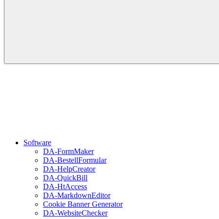
Software
DA-FormMaker
DA-BestellFormular
DA-HelpCreator
DA-QuickBill
DA-HtAccess
DA-MarkdownEditor
Cookie Banner Generator
DA-WebsiteChecker