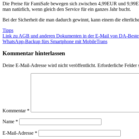
Die Preise für FamiSafe bewegen sich zwischen 4,99EUR und 9,99EUR p
man natürlich, wenn gleich den Service für ein ganzes Jahr bucht.
Bei der Sicherheit die man dadurch gewinnt, kann einem die elterliche
Tipps
Beitragsnavigation
Vorheriger
Link zu AGB und anderen Dokumenten in der E-Mail von DA-Beste
Beitrag:
Nächster
WhatsApp-Backup fürs Smartphone mit MobileTrans
Beitrag:
Kommentar hinterlassen
Deine E-Mail-Adresse wird nicht veröffentlicht.
Erforderliche Felder 
Kommentar
*
Name
*
E-Mail-Adresse
*