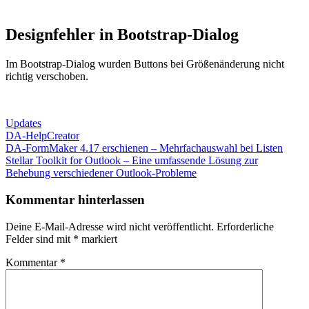
Designfehler in Bootstrap-Dialog
Im Bootstrap-Dialog wurden Buttons bei Größenänderung nicht
richtig verschoben.
Updates
DA-HelpCreator
Beitragsnavigation
Vorheriger
DA-FormMaker 4.17 erschienen – Mehrfachauswahl bei Listen
Beitrag:
Nächster
Stellar Toolkit for Outlook – Eine umfassende Lösung zur
Beitrag:
Behebung verschiedener Outlook-Probleme
Kommentar hinterlassen
Deine E-Mail-Adresse wird nicht veröffentlicht.
Erforderliche
Felder sind mit
*
markiert
Kommentar
*