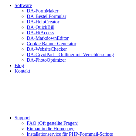
Software
DA-FormMaker
DA-BestellFormular
DA-HelpCreator
DA-QuickBill
DA-HtAccess
DA-MarkdownEditor
Cookie Banner Generator
DA-WebsiteChecker
DA-CryptPad – Outliner mit Verschlüsselung
DA-PhotoOptimizer
Blog
Kontakt
Support
FAQ (Oft gestellte Fragen)
Einbau in die Homepage
Installationservice für PHP-Formmail-Scripte