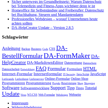
Sicher unterwegs im Gesundheitsnetz: Warum Datenschutz
bei Telemedizin und Fitness-Apps wichtiger denn je ist
Homeoffice für Selbstständige und Freiberufler: Datenschutz
bei Buchhaltung, Steuern und Mandantendaten
Professionelles Webdesign – worauf Unternehmen heute
achten sollten
DA-HelpCreator Update – Version 2.8.5
Schlagwörter
DA-
Anleitung
CSS
Backup
Business
Code
DA-FormMaker
BestellFormular
DA-
HelpCreator
DA-MarkdownEditor
Datenrettung
Datenschutz
FAQ
HTML
Formular
Formulare
Datensicherheit
Entwicklung
Internet-Formular
Internetformular
JavaScript
Java-Script
IT-Security
Online-Formular
Online-Shop
Lieferando
Lieferdienst
Lieferservice
Programmieren
Programmierung
Reservierung
Projekt
Shop
Shopping
Software
Support
Tipp
Tutorial
Tipps
Softwareentwicklung
Update
Webseite
W3.CSS
Web-Formular
Virus
Webdesign
Impressum
Widerrufsbelehrung