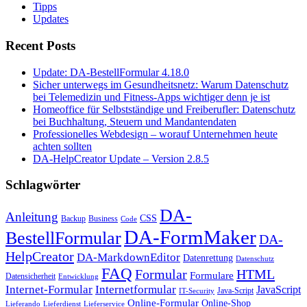
Tipps
Updates
Recent Posts
Update: DA-BestellFormular 4.18.0
Sicher unterwegs im Gesundheitsnetz: Warum Datenschutz
bei Telemedizin und Fitness-Apps wichtiger denn je ist
Homeoffice für Selbstständige und Freiberufler: Datenschutz
bei Buchhaltung, Steuern und Mandantendaten
Professionelles Webdesign – worauf Unternehmen heute
achten sollten
DA-HelpCreator Update – Version 2.8.5
Schlagwörter
DA-
Anleitung
CSS
Backup
Business
Code
DA-FormMaker
BestellFormular
DA-
HelpCreator
DA-MarkdownEditor
Datenrettung
Datenschutz
FAQ
HTML
Formular
Formulare
Datensicherheit
Entwicklung
Internet-Formular
Internetformular
JavaScript
Java-Script
IT-Security
Online-Formular
Online-Shop
Lieferando
Lieferdienst
Lieferservice