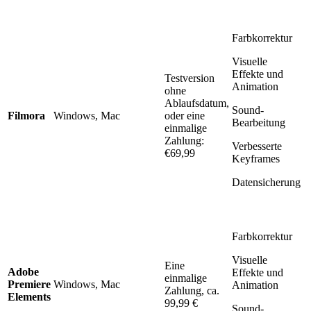
Farbkorrektur
Visuelle
Effekte und
Testversion
Animation
ohne
Ablaufsdatum,
Sound-
Filmora
Windows, Mac
oder eine
Bearbeitung
einmalige
Zahlung:
Verbesserte
€69,99
Keyframes
Datensicherung
Farbkorrektur
Visuelle
Eine
Adobe
Effekte und
einmalige
Premiere
Windows, Mac
Animation
Zahlung, ca.
Elements
99,99 €
Sound-