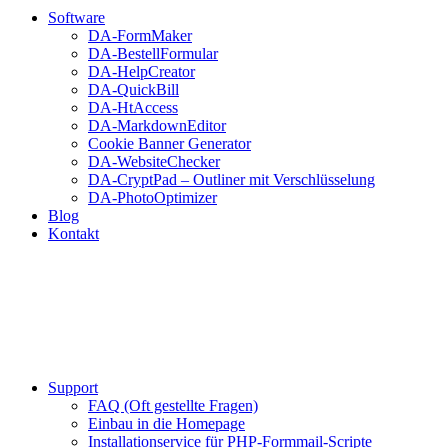
Software
DA-FormMaker
DA-BestellFormular
DA-HelpCreator
DA-QuickBill
DA-HtAccess
DA-MarkdownEditor
Cookie Banner Generator
DA-WebsiteChecker
DA-CryptPad – Outliner mit Verschlüsselung
DA-PhotoOptimizer
Blog
Kontakt
Support
FAQ (Oft gestellte Fragen)
Einbau in die Homepage
Installationservice für PHP-Formmail-Scripte