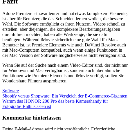
Fazit
Adobe Premiere ist zwar teurer und hat etwas komplexere Elemente,
ist aber für Benutzer, die das Schneiden lernen wollen, die bessere
Wahl. Die Software ermöglicht es ihren Nutzern, Videos schnell zu
erstellen, aber diejenigen, die komplexere Bearbeitungsaufgaben
durchführen möchten, haben alle Werkzeuge, die sie dafür
benötigen. Während iMovie sicherlich eine gute Wahl für Mac-
Benutzer ist, ist Premiere Elements wie auch DaVinci Resolve auch
mit Mac-Computern kompatibel, auch wenn einige Funktionen in
der Mac-Version der Software möglicherweise nicht verfügbar sind.
Wenn Sie auf der Suche nach einem Video-Editor sind, der nicht nur
für Windows und Mac verfügbar ist, sondern auch über ähnliche
Funktionen wie Premiere Elements und iMovie verfügt, sollten Sie
Wondershare Filmora ausprobieren.
Software
Beitragsnavigation
Vorheriger
Shopify versus Shopware: Ein Vergleich der E-Commerce-Giganten
Beitrag:
Nächster
Warum das HONOR 200 Pro das beste Kamerahandy für
Beitrag:
Fotografie-Enthusiasten ist
Kommentar hinterlassen
Deine E-Mail-Adresse wird nicht veröffentlicht.
Erforderliche