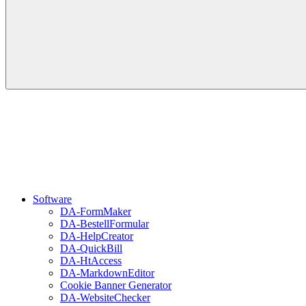
Software
DA-FormMaker
DA-BestellFormular
DA-HelpCreator
DA-QuickBill
DA-HtAccess
DA-MarkdownEditor
Cookie Banner Generator
DA-WebsiteChecker