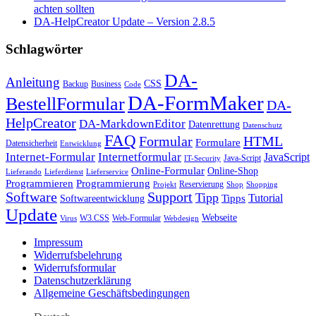
achten sollten
DA-HelpCreator Update – Version 2.8.5
Schlagwörter
DA-
Anleitung
CSS
Backup
Business
Code
DA-FormMaker
BestellFormular
DA-
HelpCreator
DA-MarkdownEditor
Datenrettung
Datenschutz
FAQ
HTML
Formular
Formulare
Datensicherheit
Entwicklung
Internet-Formular
Internetformular
JavaScript
Java-Script
IT-Security
Online-Formular
Online-Shop
Lieferando
Lieferdienst
Lieferservice
Programmieren
Programmierung
Reservierung
Projekt
Shop
Shopping
Software
Support
Tipp
Tutorial
Tipps
Softwareentwicklung
Update
Webseite
W3.CSS
Web-Formular
Virus
Webdesign
Impressum
Widerrufsbelehrung
Widerrufsformular
Datenschutzerklärung
Allgemeine Geschäftsbedingungen