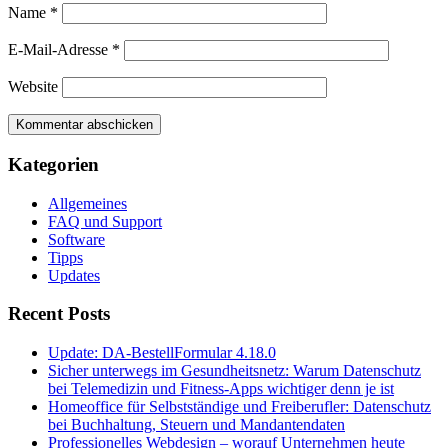
Name
*
E-Mail-Adresse
*
Website
Kategorien
Allgemeines
FAQ und Support
Software
Tipps
Updates
Recent Posts
Update: DA-BestellFormular 4.18.0
Sicher unterwegs im Gesundheitsnetz: Warum Datenschutz
bei Telemedizin und Fitness-Apps wichtiger denn je ist
Homeoffice für Selbstständige und Freiberufler: Datenschutz
bei Buchhaltung, Steuern und Mandantendaten
Professionelles Webdesign – worauf Unternehmen heute