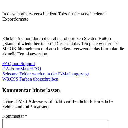
In diesem gibt es verschiedene Tabs für die verschiedenen
Exportformate:
Klicken Sie nun durch die Tabs und drücken Sie den Button
„Standard wiederherstellen“. Dies stellt das Template wieder her.
Mit OK übernehmen und anschließend verwendet das Formular die
aktuelle Templateversion.
FAQ und Support
DA-FormMaker
FAQ
Beitragsnavigation
Vorheriger
Seltsame Felder werden in der E-Mail angezeigt
Beitrag:
Nächster
W3.CSS Farben überschreiben
Beitrag:
Kommentar hinterlassen
Deine E-Mail-Adresse wird nicht veröffentlicht.
Erforderliche
Felder sind mit
*
markiert
Kommentar
*