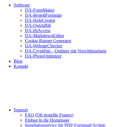
Software
DA-FormMaker
DA-BestellFormular
DA-HelpCreator
DA-QuickBill
DA-HtAccess
DA-MarkdownEditor
Cookie Banner Generator
DA-WebsiteChecker
DA-CryptPad – Outliner mit Verschlüsselung
DA-PhotoOptimizer
Blog
Kontakt
Support
FAQ (Oft gestellte Fragen)
Einbau in die Homepage
Installationservice für PHP-Formmail-Scripte