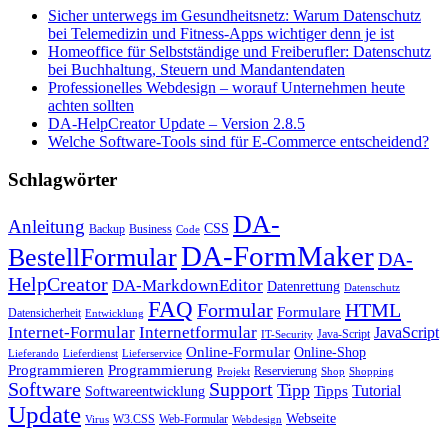
Sicher unterwegs im Gesundheitsnetz: Warum Datenschutz
bei Telemedizin und Fitness-Apps wichtiger denn je ist
Homeoffice für Selbstständige und Freiberufler: Datenschutz
bei Buchhaltung, Steuern und Mandantendaten
Professionelles Webdesign – worauf Unternehmen heute
achten sollten
DA-HelpCreator Update – Version 2.8.5
Welche Software-Tools sind für E-Commerce entscheidend?
Schlagwörter
DA-
Anleitung
CSS
Backup
Business
Code
DA-FormMaker
BestellFormular
DA-
HelpCreator
DA-MarkdownEditor
Datenrettung
Datenschutz
FAQ
HTML
Formular
Formulare
Datensicherheit
Entwicklung
Internet-Formular
Internetformular
JavaScript
Java-Script
IT-Security
Online-Formular
Online-Shop
Lieferando
Lieferdienst
Lieferservice
Programmieren
Programmierung
Reservierung
Projekt
Shop
Shopping
Software
Support
Tipp
Tutorial
Tipps
Softwareentwicklung
Update
Webseite
W3.CSS
Web-Formular
Virus
Webdesign