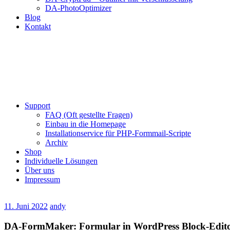
DA-PhotoOptimizer
Blog
Kontakt
Support
FAQ (Oft gestellte Fragen)
Einbau in die Homepage
Installationservice für PHP-Formmail-Scripte
Archiv
Shop
Individuelle Lösungen
Über uns
Impressum
11. Juni 2022
andy
DA-FormMaker: Formular in WordPress Block-Edito