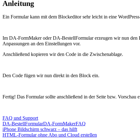
Anleitung
Ein Formular kann mit dem Blockeditor sehr leicht in eine WordPres
Im DA-FormMaker oder DA-BestellFormular erzeugen wir nun den HTM
Anpassungen an den Einstellungen vor.
Anschließend kopieren wir den Code in die Zwischenablage.
Den Code fügen wir nun direkt in den Block ein.
Fertig! Das Formular sollte anschließend in der Seite bzw. Vorschau e
FAQ und Support
DA-BestellFormular
DA-FormMaker
FAQ
Beitragsnavigation
Vorheriger
iPhone Bildschirm schwarz – das hilft
Beitrag:
Nächster
HTML-Formular ohne Abo und Cloud erstellen