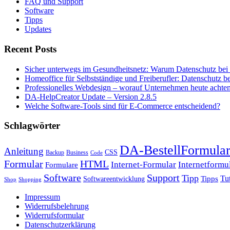
FAQ und Support
Software
Tipps
Updates
Recent Posts
Sicher unterwegs im Gesundheitsnetz: Warum Datenschutz bei T
Homeoffice für Selbstständige und Freiberufler: Datenschutz 
Professionelles Webdesign – worauf Unternehmen heute achten
DA-HelpCreator Update – Version 2.8.5
Welche Software-Tools sind für E-Commerce entscheidend?
Schlagwörter
DA-BestellFormula
Anleitung
CSS
Backup
Business
Code
HTML
Formular
Internet-Formular
Internetformu
Formulare
Software
Support
Tipp
Tut
Tipps
Softwareentwicklung
Shop
Shopping
Impressum
Widerrufsbelehrung
Widerrufsformular
Datenschutzerklärung