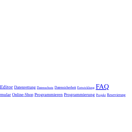
FAQ
ditor
Datenrettung
Datensicherheit
Datenschutz
Entwicklung
rmular
Programmieren
Programmierung
Online-Shop
Reservierung
Projekt