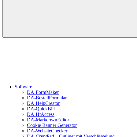
Software
DA-FormMaker
DA-BestellFormular
DA-HelpCreator
DA-QuickBill
DA-HtAccess
DA-MarkdownEditor
Cookie Banner Generator
DA-WebsiteChecker
DA-CryptPad – Outliner mit Verschlüsselung