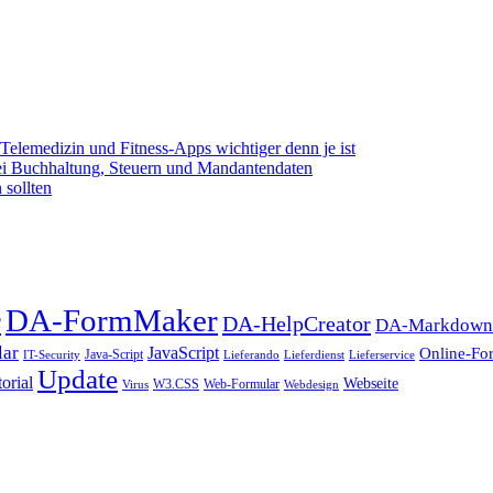
elemedizin und Fitness-Apps wichtiger denn je ist
bei Buchhaltung, Steuern und Mandantendaten
 sollten
DA-FormMaker
r
DA-HelpCreator
DA-MarkdownE
lar
JavaScript
Online-Fo
Java-Script
IT-Security
Lieferando
Lieferdienst
Lieferservice
Update
orial
Webseite
W3.CSS
Web-Formular
Virus
Webdesign