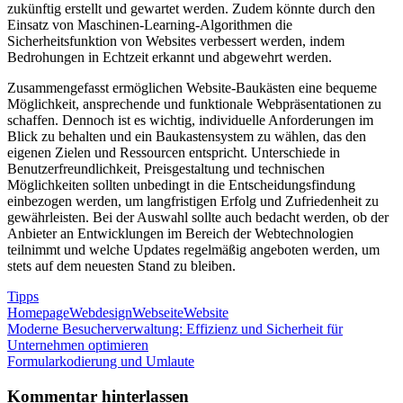
zukünftig erstellt und gewartet werden. Zudem könnte durch den
Einsatz von Maschinen-Learning-Algorithmen die
Sicherheitsfunktion von Websites verbessert werden, indem
Bedrohungen in Echtzeit erkannt und abgewehrt werden.
Zusammengefasst ermöglichen Website-Baukästen eine bequeme
Möglichkeit, ansprechende und funktionale Webpräsentationen zu
schaffen. Dennoch ist es wichtig, individuelle Anforderungen im
Blick zu behalten und ein Baukastensystem zu wählen, das den
eigenen Zielen und Ressourcen entspricht. Unterschiede in
Benutzerfreundlichkeit, Preisgestaltung und technischen
Möglichkeiten sollten unbedingt in die Entscheidungsfindung
einbezogen werden, um langfristigen Erfolg und Zufriedenheit zu
gewährleisten. Bei der Auswahl sollte auch bedacht werden, ob der
Anbieter an Entwicklungen im Bereich der Webtechnologien
teilnimmt und welche Updates regelmäßig angeboten werden, um
stets auf dem neuesten Stand zu bleiben.
Tipps
Homepage
Webdesign
Webseite
Website
Beitragsnavigation
Vorheriger
Moderne Besucherverwaltung: Effizienz und Sicherheit für
Beitrag:
Unternehmen optimieren
Nächster
Formularkodierung und Umlaute
Beitrag:
Kommentar hinterlassen