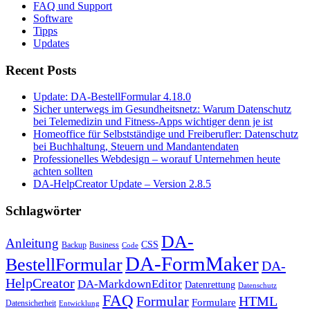
FAQ und Support
Software
Tipps
Updates
Recent Posts
Update: DA-BestellFormular 4.18.0
Sicher unterwegs im Gesundheitsnetz: Warum Datenschutz
bei Telemedizin und Fitness-Apps wichtiger denn je ist
Homeoffice für Selbstständige und Freiberufler: Datenschutz
bei Buchhaltung, Steuern und Mandantendaten
Professionelles Webdesign – worauf Unternehmen heute
achten sollten
DA-HelpCreator Update – Version 2.8.5
Schlagwörter
DA-
Anleitung
CSS
Backup
Business
Code
DA-FormMaker
BestellFormular
DA-
HelpCreator
DA-MarkdownEditor
Datenrettung
Datenschutz
FAQ
HTML
Formular
Formulare
Datensicherheit
Entwicklung