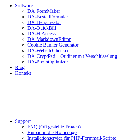
Software
DA-FormMaker
DA-BestellFormular
DA-HelpCreator
DA-QuickBill
DA-HtAccess
DA-MarkdownEditor
Cookie Banner Generator
DA-WebsiteChecker
DA-CryptPad – Outliner mit Verschlüsselung
DA-PhotoOptimizer
Blog
Kontakt
Support
FAQ (Oft gestellte Fragen)
Einbau in die Homepage
Installationservice für PHP-Formmail-Scripte