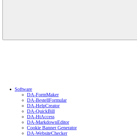
Software
DA-FormMaker
DA-BestellFormular
DA-HelpCreator
DA-QuickBill
DA-HtAccess
DA-MarkdownEditor
Cookie Banner Generator
DA-WebsiteChecker