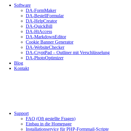
Software
DA-FormMaker
DA-BestellFormular
DA-HelpCreator
DA-QuickBill
DA-HtAccess
DA-MarkdownEditor
Cookie Banner Generator
DA-WebsiteChecker
DA-CryptPad – Outliner mit Verschlüsselung
DA-PhotoOptimizer
Blog
Kontakt
Support
FAQ (Oft gestellte Fragen)
Einbau in die Homepage
Installationservice für PHP-Formmail-Scripte