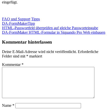
eingefügt.
FAQ und Support
Tipps
DA-FormMaker
Tipp
Beitragsnavigation
Vorheriger
HTML-Passwortfeld überprüfen auf gleiche Passworteingabe
Beitrag:
Nächster
DA-FormMaker HTML-Formular in Siquando Pro Web einbauen
Beitrag:
Kommentar hinterlassen
Deine E-Mail-Adresse wird nicht veröffentlicht.
Erforderliche
Felder sind mit
*
markiert
Kommentar
*
Name
*