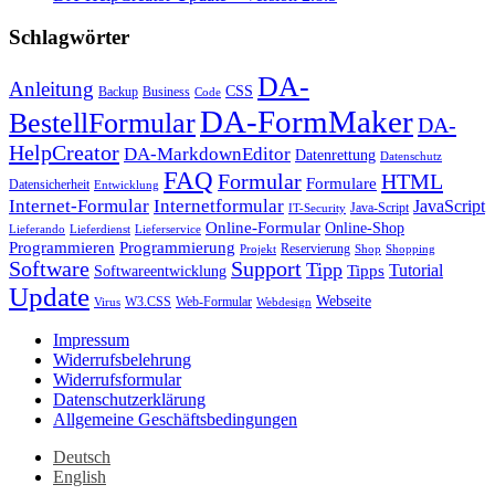
Schlagwörter
DA-
Anleitung
CSS
Backup
Business
Code
DA-FormMaker
BestellFormular
DA-
HelpCreator
DA-MarkdownEditor
Datenrettung
Datenschutz
FAQ
HTML
Formular
Formulare
Datensicherheit
Entwicklung
Internet-Formular
Internetformular
JavaScript
Java-Script
IT-Security
Online-Formular
Online-Shop
Lieferando
Lieferdienst
Lieferservice
Programmieren
Programmierung
Reservierung
Projekt
Shop
Shopping
Software
Support
Tipp
Tutorial
Tipps
Softwareentwicklung
Update
Webseite
W3.CSS
Web-Formular
Virus
Webdesign
Impressum
Widerrufsbelehrung
Widerrufsformular
Datenschutzerklärung
Allgemeine Geschäftsbedingungen
Deutsch
English