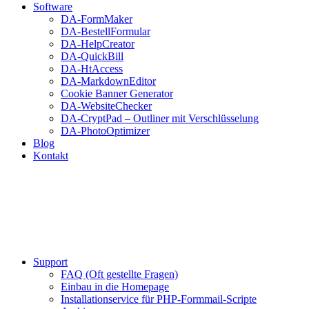
Software
DA-FormMaker
DA-BestellFormular
DA-HelpCreator
DA-QuickBill
DA-HtAccess
DA-MarkdownEditor
Cookie Banner Generator
DA-WebsiteChecker
DA-CryptPad – Outliner mit Verschlüsselung
DA-PhotoOptimizer
Blog
Kontakt
Support
FAQ (Oft gestellte Fragen)
Einbau in die Homepage
Installationservice für PHP-Formmail-Scripte