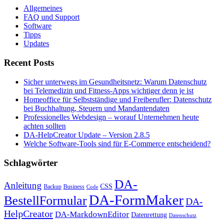
Allgemeines
FAQ und Support
Software
Tipps
Updates
Recent Posts
Sicher unterwegs im Gesundheitsnetz: Warum Datenschutz
bei Telemedizin und Fitness-Apps wichtiger denn je ist
Homeoffice für Selbstständige und Freiberufler: Datenschutz
bei Buchhaltung, Steuern und Mandantendaten
Professionelles Webdesign – worauf Unternehmen heute
achten sollten
DA-HelpCreator Update – Version 2.8.5
Welche Software-Tools sind für E-Commerce entscheidend?
Schlagwörter
DA-
Anleitung
CSS
Backup
Business
Code
DA-FormMaker
BestellFormular
DA-
HelpCreator
DA-MarkdownEditor
Datenrettung
Datenschutz