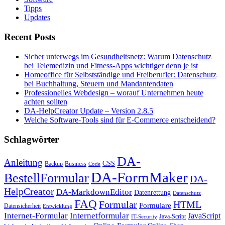
Tipps
Updates
Recent Posts
Sicher unterwegs im Gesundheitsnetz: Warum Datenschutz
bei Telemedizin und Fitness-Apps wichtiger denn je ist
Homeoffice für Selbstständige und Freiberufler: Datenschutz
bei Buchhaltung, Steuern und Mandantendaten
Professionelles Webdesign – worauf Unternehmen heute
achten sollten
DA-HelpCreator Update – Version 2.8.5
Welche Software-Tools sind für E-Commerce entscheidend?
Schlagwörter
DA-
Anleitung
CSS
Backup
Business
Code
DA-FormMaker
BestellFormular
DA-
HelpCreator
DA-MarkdownEditor
Datenrettung
Datenschutz
FAQ
HTML
Formular
Formulare
Datensicherheit
Entwicklung
Internet-Formular
Internetformular
JavaScript
Java-Script
IT-Security