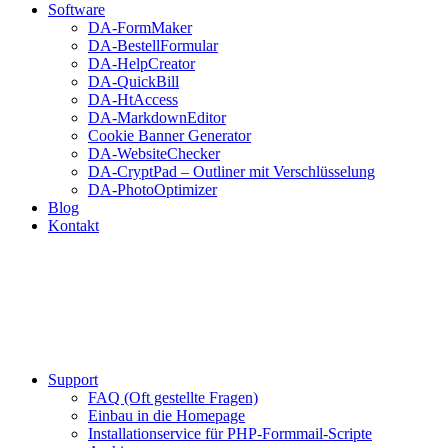
Software
DA-FormMaker
DA-BestellFormular
DA-HelpCreator
DA-QuickBill
DA-HtAccess
DA-MarkdownEditor
Cookie Banner Generator
DA-WebsiteChecker
DA-CryptPad – Outliner mit Verschlüsselung
DA-PhotoOptimizer
Blog
Kontakt
Support
FAQ (Oft gestellte Fragen)
Einbau in die Homepage
Installationservice für PHP-Formmail-Scripte