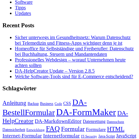
Software
Tipps
Updates
Recent Posts
Sicher unterwegs im Gesundheitsnetz: Warum Datenschutz
bei Telemedizin und Fitness-Apps wichtiger denn je ist
Homeoffice für Selbstständige und Freiberufler: Datenschutz
bei Buchhaltung, Steuern und Mandantendaten
Professionelles Webdesign – worauf Unternehmen heute
achten sollten
DA-HelpCreator Update – Version 2.8.5
Welche Software-Tools sind für E-Commerce entscheidend?
Schlagwörter
DA-
Anleitung
CSS
Backup
Business
Code
DA-FormMaker
BestellFormular
DA-
HelpCreator
DA-MarkdownEditor
Datenrettung
Datenschutz
FAQ
HTML
Formular
Formulare
Datensicherheit
Entwicklung
Internet-Formular
Internetformular
JavaScript
Java-Script
IT-Security