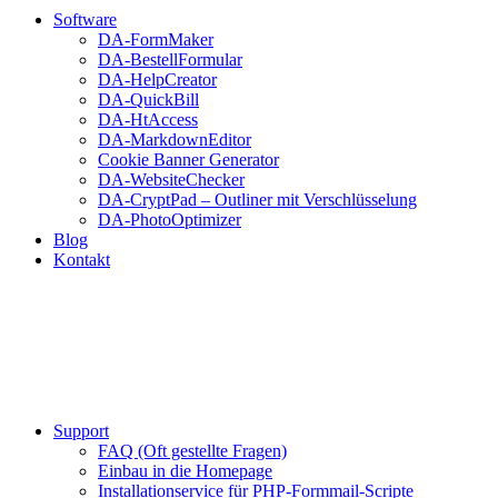
Software
DA-FormMaker
DA-BestellFormular
DA-HelpCreator
DA-QuickBill
DA-HtAccess
DA-MarkdownEditor
Cookie Banner Generator
DA-WebsiteChecker
DA-CryptPad – Outliner mit Verschlüsselung
DA-PhotoOptimizer
Blog
Kontakt
Support
FAQ (Oft gestellte Fragen)
Einbau in die Homepage
Installationservice für PHP-Formmail-Scripte